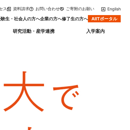
メインメニューへ（フォーカスすると下層リンクが展開されます）
このページの本文へ
セス
資料請求
お問い合わせ
ご寄附のお願い
English
受験生・社会人の方へ
企業の方へ
修了生の方へ
AIITポータル
研究活動・産学連携
入学案内