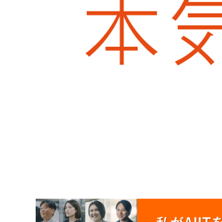
成績分布の開示