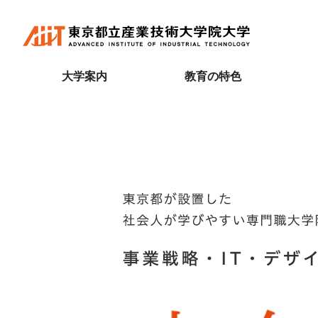
大学案内
教育の特色
専門職大学院とは
BL（Project Based Learning）型教育
研究科長あいさつ
先輩たちの声
研究活動
3つのポリシー
学長あいさつ
グローバル化への対応
専攻長あいさつ
先輩たちの声（アーカイブ）
産学連携等OPI活動
入学者の選抜に関すること
大学概要
学びやすい学修体制
事業設計工学コース
学生生活支援
教員連載コラム
大学院説明会
教育情報の公表
教育の質の向上のための活動
情報アーキテクチャコース
キャリア開発支援
研究活動に関する情報
入学料・授業料
運営諮問会議
学びの環境
創造技術コース
修了生の証明書発行
奨学金、授業料減免・分納
ご寄附のお願い
AIITチャンネル
教員紹介
AIIT修了生コミュニティ インタビュー
教育訓練給付制度
図書館のご案内
名誉教授・客員教授
東京都立産業技術大学院大学会員カード
AIIT単位バンク制度（科目等履修生制度）
アクセス
正規課程外プログラム
AIIT PBL プロジェクト成果発表会
大学Q&A
入学式/学位授与式の式辞・挨拶・祝辞
資料請求