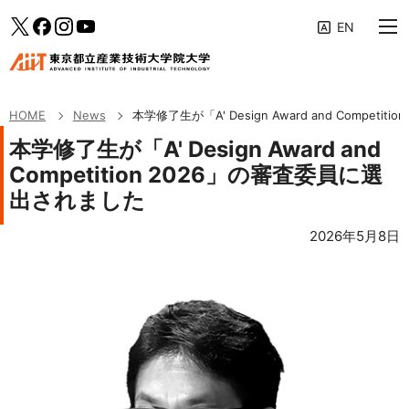
大学案内
メインメニューへ（フォーカスすると下層リンクが展開されます）
「News」のサブメニューへ
このページの本文へ
Twitter
facebook
Instagram
YouTube
教育の特色
専攻・コース
HOME
News
本学修了生が「A' Design Award and Compet
学生生活・キャリア支援
本学修了生が「A' Design Award and
Competition 2026」の審査委員に選
研究活動・産学連携
出されました
入学案内
2026年5月8日
受験生・社会人の方へ
企業の方へ
修了生の方へ
AIITポータル
アクセス