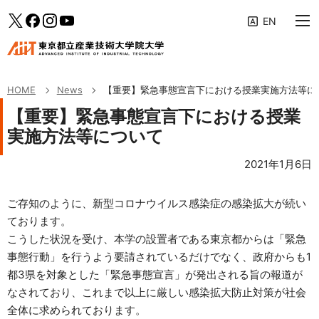
大学案内
メインメニューへ（フォーカスすると下層リンクが展開されます）
「News」のサブメニューへ
このページの本文へ
Twitter
facebook
Instagram
YouTube
教育の特色
専攻・コース
HOME
News
【重要】緊急事態宣言下における授業実施方法等に
学生生活・キャリア支援
【重要】緊急事態宣言下における授業
実施方法等について
研究活動・産学連携
2021年1月6日
入学案内
ご存知のように、新型コロナウイルス感染症の感染拡大が続い
受験生・社会人の方へ
ております。
企業の方へ
こうした状況を受け、本学の設置者である東京都からは「緊急
事態行動」を行うよう要請されているだけでなく、政府からも1
修了生の方へ
都3県を対象とした「緊急事態宣言」が発出される旨の報道が
AIITポータル
なされており、これまで以上に厳しい感染拡大防止対策が社会
全体に求められております。
アクセス