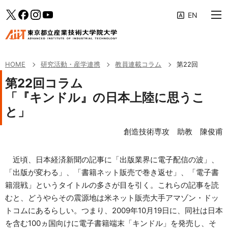
大学案内
メインメニューへ（フォーカスすると下層リンクが展開されます）
「研究活動・産学連携」のサブメニューへ
このページの本文へ
Twitter
facebook
Instagram
YouTube
教育の特色
専攻・コース
HOME
研究活動・産学連携
教員連載コラム
第22回
学生生活・キャリア支援
第22回コラム
「『キンドル』の日本上陸に思うこ
研究活動・産学連携
と」
入学案内
創造技術専攻 助教 陳俊甫
受験生・社会人の方へ
近頃、日本経済新聞の記事に「出版業界に電子配信の波」、
企業の方へ
「出版が変わる」、「書籍ネット販売で巻き返せ」、「電子書
籍混戦」というタイトルの多さが目を引く。これらの記事を読
修了生の方へ
むと、どうやらその震源地は米ネット販売大手アマゾン・ドッ
AIITポータル
トコムにあるらしい。つまり、2009年10月19日に、同社は日本
を含む100ヵ国向けに電子書籍端末「キンドル」を発売し、そ
アクセス