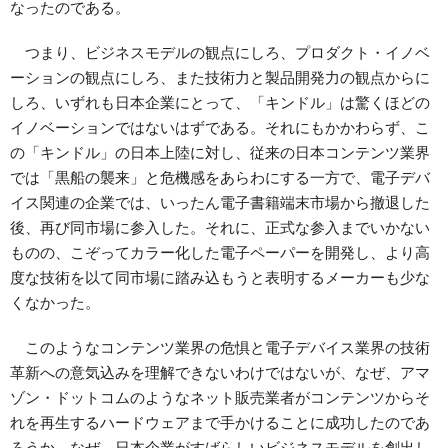
なったのである。
つまり、ビジネスモデルの観点にしろ、プロダクト・イノベ
ーションの観点にしろ、また技術力と製品開発力の観点からに
しろ、いずれも日本企業にとって、「キンドル」は驚くほどの
イノベーションではないはずである。それにもかかわらず、こ
の「キンドル」の日本上陸に対し、従来の日本コンテンツ業界
では「黒船の襲来」と危機感をあらわにする一方で、電子デバ
イス関連の企業では、いったん電子書籍端末市場から撤退した
後、再び同市場に参入した。それに、正式な参入までいかない
ものの、こぞってカラー化した電子ペーパーを開発し、より高
度な技術を以て同市場に踏み込もうと表明するメーカーも少な
くなかった。
このようなコンテンツ業界の危惧と電子デバイス業界の技術
革新への意気込みを理解できないわけではないが、なぜ、アマ
ゾン・ドットコムのようなネット販売業者がコンテンツからそ
れを再生するハードウェアまで手かけることに成功したのであ
ろうか。なぜ、日本企業がすばらしいビジネスモデルを創出し