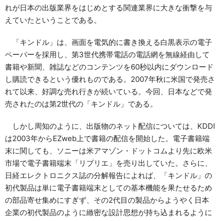
れが日本の出版業界をはじめとする関連業界に大きな衝撃を与
資料請求
えていたということである。
お問い合わせ
ご寄附のお願い
「キンドル」は、画面を電気的に書き換える白黒表示の電子
ペーパーを採用し、第3世代携帯電話の電話網を無線経由して
書籍や新聞、雑誌などのコンテンツを60秒以内にダウンロード
し購読できるという優れものである。2007年秋に米国で発売さ
れて以来、好調な売れ行きが続いている。今回、日本などで発
売されたのは第2世代の「キンドル」である。
しかし周知のように、出版物のネット配信については、KDDI
は2003年からEZweb上で書籍の配信を開始した。電子書籍端
末に関しても、ソニーは米アマゾン・ドットコムより先に欧米
市場で電子書籍端末「リブリエ」を売り出していた。さらに、
日経エレクトロニクス誌の分解報告によれば、「キンドル」の
初代製品は単に電子書籍端末としての基本機能を果たせるため
の部品寄せ集めにすぎず、その2代目の製品からようやく日本
企業の初代製品のように緻密な設計思想が持ち込まれるように