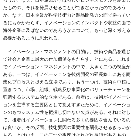
たものの、それを発展させることができなかったのであろう
か。なぜ、日本企業が科学技術力と製品開発力の面で勝ってい
るにもかかわらず、イノベーションのインパクトや収益の面で
海外企業に及ばないのであろうかについて、もっと深く考える
必要があるように思われる。
イノベーション・マネジメントの目的は、技術や商品を通じ
て社会と企業に最大の付加価値をもたらすことにある。これま
でイノベーション・マネジメントの中で、大きく二つの視座が
ある。一つは、イノベーションを技術開発の延長線上にある商
業化プロセスと捉える立場であり、もう一つは、技術を中核に
置きつつ、市場、組織、戦略及び事業化のバリューチェーンを
強調するシステム的な立場である。前者は、技術がイノベーシ
ョンを主導する主要因として捉えすぎたために、イノベーショ
ンのもつシステム性を把握し切れない欠点がある。それに対し
て、後者はイノベーションに関わる多くの要因を含んでいるの
は良いが、その反面、技術要因の重要性を弱化させるきらいが
ある。とはいえ、この二つの視座はそれぞれ長短があるもの