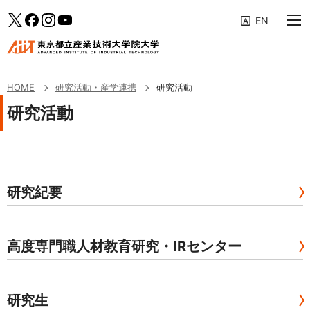
大学案内
メインメニューへ（フォーカスすると下層リンクが展開されます）
「研究活動・産学連携」のサブメニューへ
このページの本文へ
Twitter
facebook
Instagram
YouTube
教育の特色
専攻・コース
HOME
研究活動・産学連携
研究活動
学生生活・キャリア支援
研究活動
研究活動・産学連携
入学案内
研究紀要
受験生・社会人の方へ
企業の方へ
高度専門職人材教育研究・IRセンター
修了生の方へ
AIITポータル
研究生
アクセス