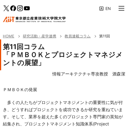
大学案内
メインメニューへ（フォーカスすると下層リンクが展開されます）
「研究活動・産学連携」のサブメニューへ
このページの本文へ
Twitter
facebook
Instagram
YouTube
教育の特色
専攻・コース
HOME
研究活動・産学連携
教員連載コラム
第11回
学生生活・キャリア支援
第11回コラム
「ＰＭＢＯＫとプロジェクトマネジメ
研究活動・産学連携
ントの展望」
入学案内
情報アーキテクチャ専攻教授 酒森潔
受験生・社会人の方へ
ＰＭＢＯＫの発展
企業の方へ
多くの人たちがプロジェクトマネジメントの重要性に気が付
修了生の方へ
き、どうすればプロジェクトを成功できるか研究を重ねていま
AIITポータル
す。そして、業界を超えた多くのプロジェクト専門家の英知が
結集され、プロジェクトマネジメント知識体系(Project
アクセス