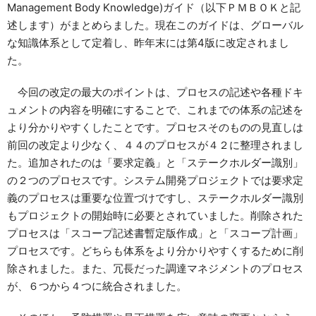
Management Body Knowledge)ガイド（以下ＰＭＢＯＫと記
資料請求
述します）がまとめらました。現在このガイドは、グローバル
お問い合わせ
な知識体系として定着し、昨年末には第4版に改定されまし
ご寄附のお願い
た。
今回の改定の最大のポイントは、プロセスの記述や各種ドキ
ュメントの内容を明確にすることで、これまでの体系の記述を
より分かりやすくしたことです。プロセスそのものの見直しは
前回の改定より少なく、４４のプロセスが４２に整理されまし
た。追加されたのは「要求定義」と「ステークホルダー識別」
の２つのプロセスです。システム開発プロジェクトでは要求定
義のプロセスは重要な位置づけですし、ステークホルダー識別
もプロジェクトの開始時に必要とされていました。削除された
プロセスは「スコープ記述書暫定版作成」と「スコープ計画」
プロセスです。どちらも体系をより分かりやすくするために削
除されました。また、冗長だった調達マネジメントのプロセス
が、６つから４つに統合されました。