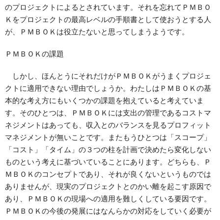
のプロジェクトによるとされています。それを忘れてＰＭＢＯ
Ｋをプロジェクトの最高レベルの手順書として使おうとする人
が、ＰＭＢＯＫは役立たないと思ってしまうようです。
ＰＭＢＯＫの課題
しかし、ほんとうにそれだけがＰＭＢＯＫがうまくプロジェ
クトに適用できない理由でしょうか。わたしはＰＭＢＯＫの基
本的な考え方にもいくつかの課題を抱えていると考えていま
す。そのひとつは、ＰＭＢＯＫには支出の管理であるコストマ
ネジメントはあっても、収入とのバランスを見るプロフィット
マネジメントが無いことです。またもうひとつは「スコープ」
「コスト」「タイム」の３つの柱を計画で決めたら変化しない
ものという考えに基づいていることにあります。どちらも、Ｐ
ＭＢＯＫのコンセプトであり、それが良くないというものでは
ありませんが、現実のプロジェクトとのかい離を起こす原因で
あり、ＰＭＢＯＫの現場への適用を難しくしている要因です。
ＰＭＢＯＫの今後の発展にはなんらかの対応をしていく必要が