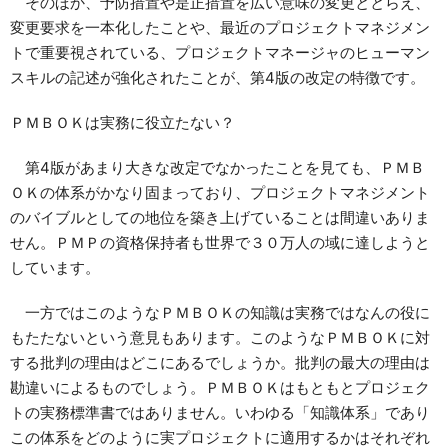
そのほか、予防措置や是正措置を広い意味の変更ととらえ、
変更要求を一本化したことや、最近のプロジェクトマネジメン
トで重要視されている、プロジェクトマネージャのヒューマン
スキルの記述が強化されたことが、第4版の改定の特徴です。
ＰＭＢＯＫは実務に役立たない？
第4版があまり大きな改定でなかったことを見ても、ＰＭＢ
ＯＫの体系がかなり固まっており、プロジェクトマネジメント
のバイブルとしての地位を築き上げていることは間違いありま
せん。ＰＭＰの資格保持者も世界で３０万人の域に達しようと
しています。
一方ではこのようなＰＭＢＯＫの知識は実務ではなんの役に
もたたないという意見もあります。このようなＰＭＢＯＫに対
する批判の理由はどこにあるでしょうか。批判の最大の理由は
勘違いによるものでしょう。ＰＭＢＯＫはもともとプロジェク
トの実務標準書ではありません。いわゆる「知識体系」であり
この体系をどのように実プロジェクトに適用するかはそれぞれ